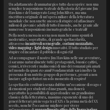
Un adattamento drammaturgico tutto da scoprire: non una
semplice trasposizione teatrale della storia del giovane Jim
Hawkins e del famigerato Long John Silver, ma una
riscrittura originale di un’opera miliare della letteratura
mondiale che non smette ancora di stupire ed affascinare
milioni di giovani e adulti di tutto il mondo, anche grazie alle
numerose trasposizioni cinematografiche e teatrali!
Nella nostra messa in scena non mancheranno spunti di
modernità e, soprattutto, di grande spettacolarità,
attraverso
incantevoli scenografie
,
costumi mozzafiato
,
video mapping
e
light design
innovativi. Il tutto studiato per
stupire ed incantare il pubblico di ogni età!
Ad accompagnare il nostro Jim Hawkins nelle sue avventure,
ci saranno naturalmente tutti i protagonisti, buoni e cattivi,
comici, irriverenti e malinconici di uno dei romanzi più amati
nel mondo da quasi 150 anni! Fondamentale sarà inoltre la
presenza di un nutrito gruppo di performer, pronti a non
lasciare agli spettatori un solo momento di respiro!
Lo spettacolo costituirà senza dubbio un’occasione di svago e
di emozioni per studenti ed insegnanti, ma donerà
soprattutto la possibilità di approfondire un grandissimo
classico della letteratura, massimo esponente di uno dei
generi letterari più in voga tra il XIX e la prima metà del XX
secolo, nonché l’occasione migliore per vivere
un’esperienza di
apprendimento attivo della lingua inglese
,