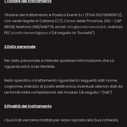
1.Titolare del trattamento
Titolare del trattamento è Poetica Eventi S.r.l. (P.IVA 05276680872),
con sede legale in Catania (CT), Corso delle Province, 203 – CAP
95128, telefono 095/449778, email:
info@poeticaeventi.it
, indirizzo
PEC
poeticaeventi@pec.it
(di seguito la “Società”).
2.Dato personale
Per dato personale si intende qualsiasi informazione che La
riguarda ed è a Lei riferibile.
Nello specifico il trattamento riguarderà i seguenti dati: nome,
cognome, indirizzo di posta elettronica, eventuali ulteriori dati da
Lei forniti nella compilazione del modulo (di seguito i “Dati”).
3.Finalità del trattamento
I Suoi Dati verranno trattati per dare risposta alla Sua richiesta.