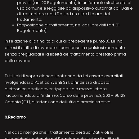
previsti (art. 20 Regolamento), in un formato strutturato di
uso comune e leggibile da dispositivo automatico i Dati e
di trasmettere detti Dati ad un altro titolare del
trattamento;
l’opposizione al trattamento, nei casi previsti (art. 21
Regolamento).
In relazione alla finalità di cui al precedente punto 3), Lei ha
altresì il diritto di revocare il consenso in qualsiasi momento
senza pregiudicare la liceità del trattamento prestato prima
della revoca.
Tutti i diritti sopra elencati potranno da Lei essere esercitati
rivolgendosi a Poetica Eventi S.r.l. all’indirizzo di posta
elettronica
poeticaeventi@pec.it
o a mezzo lettera
raccomandata all’indirizzo: Corso delle provinc3, 203 – 95128
Catania (CT), all’attenzione dell’ufficio amministrativo.
9.Reclamo
Nel caso ritenga che il trattamento dei Suoi Dati violi le
disposizioni contenute nel Regolamento, Lei ha il diritto di