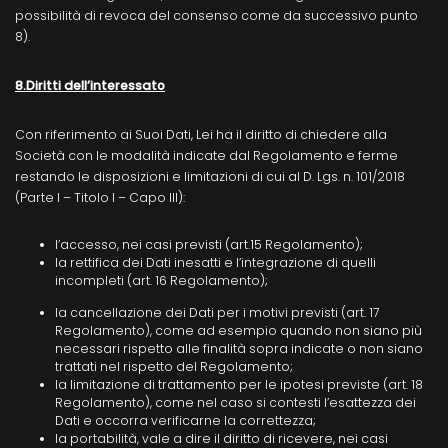
possibilità di revoca del consenso come da successivo punto
8).
8.Diritti dell’interessato
Con riferimento ai Suoi Dati, Lei ha il diritto di chiedere alla
Società con le modalità indicate dal Regolamento e ferme
restando le disposizioni e limitazioni di cui al D. Lgs. n. 101/2018
(Parte I – Titolo I – Capo III):
l’accesso, nei casi previsti (art.15 Regolamento);
la rettifica dei Dati inesatti e l’integrazione di quelli
incompleti (art. 16 Regolamento);
la cancellazione dei Dati per i motivi previsti (art. 17
Regolamento), come ad esempio quando non siano più
necessari rispetto alle finalità sopra indicate o non siano
trattati nel rispetto del Regolamento;
la limitazione di trattamento per le ipotesi previste (art. 18
Regolamento), come nel caso si contesti l’esattezza dei
Dati e occorra verificarne la correttezza;
la portabilità, vale a dire il diritto di ricevere, nei casi